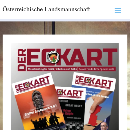
Skip
Österreichische Landsmannschaft
to
content