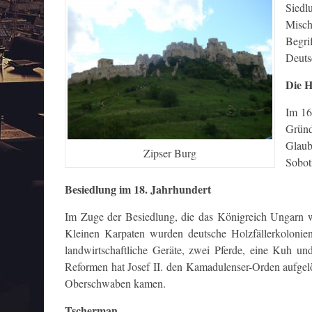
Siedl
Misch
Begri
Deuts
Die 
Im 16
Gründ
Glaub
Zipser Burg
Sobot
Besiedlung im 18. Jahrhundert
Im Zuge der Besiedlung, die das Königreich Ungarn w
Kleinen Karpaten wurden deutsche Holzfällerkoloni
landwirtschaftliche Geräte, zwei Pferde, eine Kuh un
Reformen hat Josef II. den Kamadulenser-Orden aufgel
Oberschwaben kamen.
Tscherman