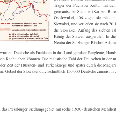
Träger der Puchauer Kultur mit den
germanischer Stämme (Karpen, Bure
Ostslowakei, 406 zogen sie mit de
Slowakei, und verließen sie nach 70 J
die Slowakei. Anfang des siebten 
König der Slawen ausgerufen. In die
Neutra der Salzburger Bischof Adalram
urden Deutsche als Fachleute in das Land gerufen: Bergleute, Handw
en Recht leben könnten. Die realistische Zahl der Deutschen in der mi
 der Zeit der Hussiten- und Türkenkriege und später durch die Madjari
m Gebiet der Slowakei durchschnittlich 150.000 Deutsche zumeist in d
h das Pressburger Siedlungsgebiet mit sechs (1930) deutschen Mehrhei