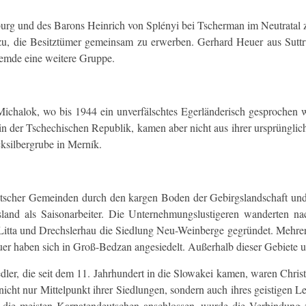
rg und des Barons Heinrich von Splényi bei Tscherman im Neutratal
, die Besitztümer gemeinsam zu erwerben. Gerhard Heuer aus Suttr
hemde eine weitere Gruppe.
Michalok, wo bis 1944 ein unverfälschtes Egerländerisch gesprochen 
n der Tschechischen Republik, kamen aber nicht aus ihrer ursprüngli
cksilbergrube in Merník.
utscher Gemeinden durch den kargen Boden der Gebirgslandschaft und 
land als Saisonarbeiter. Die Unternehmungslustigeren wanderten n
Litta und Drechslerhau die Siedlung Neu-Weinberge gegründet. Mehrer
er haben sich in Groß-Bedzan angesiedelt. Außerhalb dieser Gebiete u
dler, die seit dem 11. Jahrhundert in die Slowakei kamen, waren Chris
 nicht nur Mittelpunkt ihrer Siedlungen, sondern auch ihres geistigen
t die meisten Karpatendeutschen anschlossen, wurde die Verbindung 