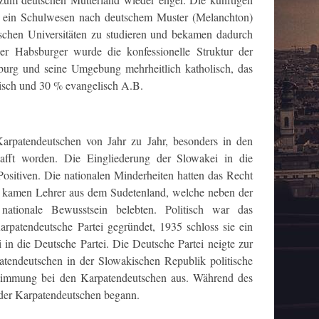
de ein Schulwesen nach deutschem Muster (Melanchton)
tschen Universitäten zu studieren und bekamen dadurch
r Habsburger wurde die konfessionelle Struktur der
sburg und seine Umgebung mehrheitlich katholisch, das
lisch und 30 % evangelisch A.B.
Karpatendeutschen von Jahr zu Jahr, besonders in den
afft worden. Die Eingliederung der Slowakei in die
sitiven. Die nationalen Minderheiten hatten das Recht
te, kamen Lehrer aus dem Sudetenland, welche neben der
ationale Bewusstsein belebten. Politisch war das
arpatendeutsche Partei gegründet, 1935 schloss sie ein
n die Deutsche Partei. Die Deutsche Partei neigte zur
atendeutschen in der Slowakischen Republik politische
stimmung bei den Karpatendeutschen aus. Während des
 der Karpatendeutschen begann.