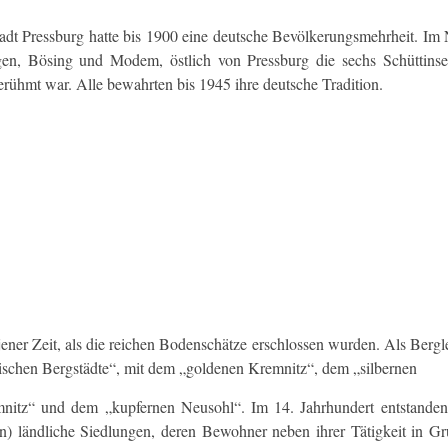
tadt Pressburg hatte bis 1900 eine deutsche Bevölkerungsmehrheit. I
en, Bösing und Modem, östlich von Pressburg die sechs Schüttinsel
erühmt war. Alle bewahrten bis 1945 ihre deutsche Tradition.
jener Zeit, als die reichen Bodenschätze erschlossen wurden. Als Berg
rischen Bergstädte“, mit dem „goldenen Kremnitz“, dem „silbernen
nitz“ und dem „kupfernen Neusohl“. Im 14. Jahrhundert entstande
n) ländliche Siedlungen, deren Bewohner neben ihrer Tätigkeit in G