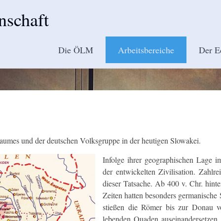
nschaft
Die ÖLM
Arbeitsbereiche
Der E
raumes und der deutschen Volksgruppe in der heutigen Slowakei.
Infolge ihrer geographischen Lage 
der entwickelten Zivilisation. Zahl
dieser Tatsache. Ab 400 v. Chr. hinte
Zeiten hatten besonders germanische 
stießen die Römer bis zur Donau v
lebenden Quaden auseinandersetzen. 