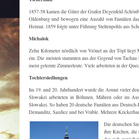
1857-58 kamen die Güter der Grafen Degenfeld-Schönbu
Oldenburg und bewogen eine Anzahl von Familien dazu
Heimat. 1859 folgte unter Führung Steltenpohls aus Sc
Michalok
Zehn Kilometer nördlich von Vrönel an der Töpl liegt 
ein. Die meisten stammten aus der Gegend von Tachau i
meist gelernte Zimmerleute. Viele arbeiteten in der Que
Tochtersiedlungen
Im 19. und 20. Jahrhundert wurde die Armut vieler de
Slowakei arbeiteten in Böhmen, Mähren oder im Aus
Slowakei. So haben 20 deutsche Familien aus Deutsch-
Demanditz, Sazdice und bei Vráble. Mehrere Krickerhau
Die deutschen Sie
ihre Kirchen, die
der sich zunächs