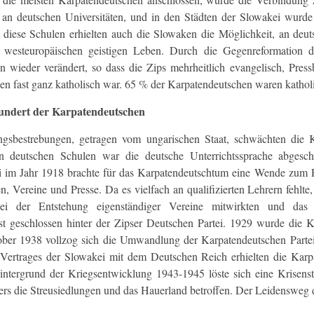
en an deutschen Universitäten, und in den Städten der Slowakei wur
 diese Schulen erhielten auch die Slowaken die Möglichkeit, an deu
westeuropäischen geistigen Leben. Durch die Gegenreformation de
n wieder verändert, so dass die Zips mehrheitlich evangelisch, Pres
en fast ganz katholisch war. 65 % der Karpatendeutschen waren katho
hundert der Karpatendeutschen
ngsbestrebungen, getragen vom ungarischen Staat, schwächten die 
en deutschen Schulen war die deutsche Unterrichtssprache abgesch
 im Jahr 1918 brachte für das Karpatendeutschtum eine Wende zum Po
n, Vereine und Presse. Da es vielfach an qualifizierten Lehrern fehl
i der Entstehung eigenständiger Vereine mitwirkten und das n
ast geschlossen hinter der Zipser Deutschen Partei. 1929 wurde die K
ber 1938 vollzog sich die Umwandlung der Karpatendeutschen Partei i
 Vertrages der Slowakei mit dem Deutschen Reich erhielten die Karp
intergrund der Kriegsentwicklung 1943-1945 löste sich eine Krisen
rs die Streusiedlungen und das Hauerland betroffen. Der Leidensweg