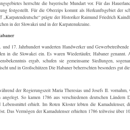
ungsgebietes herrschte die bayerische Mundart vor. Für das Hauerland
ung festgestellt. Für die Oberzips kommt als Herkunftsgebiet der s
ff „Karpatendeutsche“ prägte der Historiker Raimund Friedrich Kaindl
chen in der Slowakei und in der Karpatenukraine.
Habaner
. und 17. Jahrhundert wanderten Handwerker und Gewerbetreibende 
en in die Slowakei ein. Es waren Wiedertäufer, Habaner genannt. A
ensbekenntnis ergab, schufen sie gemeinsame Siedlungen, sogena
ischt und in Großschützen Die Habaner beherrschten besonders gut die 
ährend der Regierungszeit Maria Theresias und Josefs II. vornahm, 
en angelegt. So kamen 1786 aus verschiedenen deutschen Ländern D
d Lebensmittel erhielt. Im Roten Kloster lebten die Kamadulenser,
öst. Das Vermögen der Kamadulenser erhielten 1786 teilweise über 10