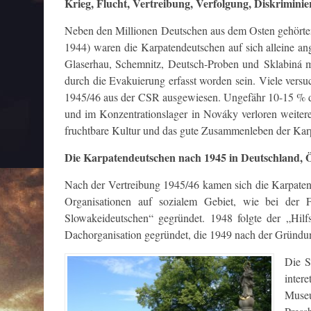
Krieg, Flucht, Vertreibung, Verfolgung, Diskrimini
Neben den Millionen Deutschen aus dem Osten gehörten
1944) waren die Karpatendeutschen auf sich alleine 
Glaserhau, Schemnitz, Deutsch-Proben und Sklabiná m
durch die Evakuierung erfasst worden sein. Viele vers
1945/46 aus der CSR ausgewiesen. Ungefähr 10-15 % de
und im Konzentrationslager in Nováky verloren weite
fruchtbare Kultur und das gute Zusammenleben der Karp
Die Karpatendeutschen nach 1945 in Deutschland, 
Nach der Vertreibung 1945/46 kamen sich die Karpatend
Organisationen auf sozialem Gebiet, wie bei der 
Slowakeideutschen“ gegründet. 1948 folgte der „Hilf
Dachorganisation gegründet, die 1949 nach der Gründu
Die S
inter
Museu