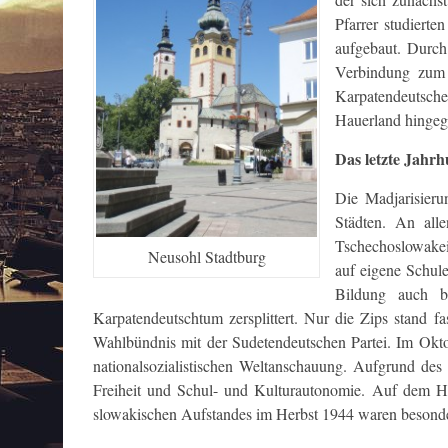
Pfarrer studiert
aufgebaut. Durch
Verbindung zum 
Karpatendeutsche
Hauerland hingeg
Das letzte Jahr
Die Madjarisieru
Städten. An all
Tschechoslowakei
Neusohl Stadtburg
auf eigene Schule
Bildung auch be
Karpatendeutschtum zersplittert. Nur die Zips stand f
Wahlbündnis mit der Sudetendeutschen Partei. Im Okto
nationalsozialistischen Weltanschauung. Aufgrund des
Freiheit und Schul- und Kulturautonomie. Auf dem H
slowakischen Aufstandes im Herbst 1944 waren besonde