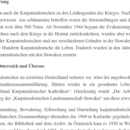
erung
 auch die Karpatendeutschen zu den Leidtragenden des Krieges. Nac
angewiesen. Am schlimmsten betroffen waren die Streusiedlungen und
it weit über 500 Toten. Ab November 1944 begann die Evakuierung. 
uchten nach dem Kriege in die Heimat zurückzukehren, wurden aber wi
r Karpatendeutschen sind aus verschiedenen Gründen in der Slowakei 
re Hunderte Karpatendeutsche ihr Leben. Dadurch wurden in den Jahr
atendeutschen mit den Slowaken zerstört.
Österreich und Übersee
eutschen im zerstörten Deutschland verloren vor. Aber der ungebroche
Familienzusammenführung, führten wieder in ein geordnetes Leb
sbund Karpatendeutscher Katholiken“. Gleichzeitig wurde „Die Arb
ng der „Karpatendeutschen Landsmannschaft Slowakei“ um diese erwei
ammlung, Bewahrung, Erforschung und Darstellung karpatendeutsche
ethnischen Zusammenhänge übernahm das 1969 in Karlsruhe gegründe
m, der Bibliothek und dem Archiv. In Österreich kam es 1950 in Wie