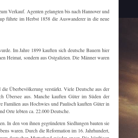
 zum Verkauf. Agenten gelangten bis nach Hannover und
up führte im Herbst 1858 die Auswanderer in die neue
wurde. Im Jahre 1899 kauften sich deutsche Bauern hier
chen Heimat, sondern aus Ostgalizien. Die Männer waren
die Überbevölkerung verstärkt. Viele Deutsche aus der
ach Übersee aus. Manche kauften Güter im Süden der
e Familien aus Hochwies und Paulisch kauften Güter in
nd Orte lebten ca. 22.000 Deutsche.
ten. In den von ihnen gegründeten Siedlungen bauten sie
 Lebens waren. Durch die Reformation im 16. Jahrhundert,
zum deutschen Mutterland wieder enger. Die künftigen