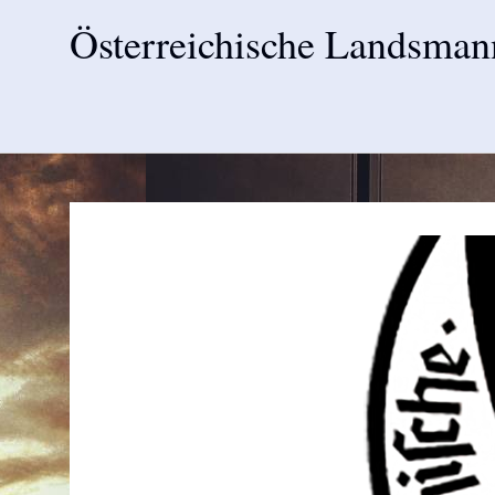
Österreichische Landsman
Skip
to
content