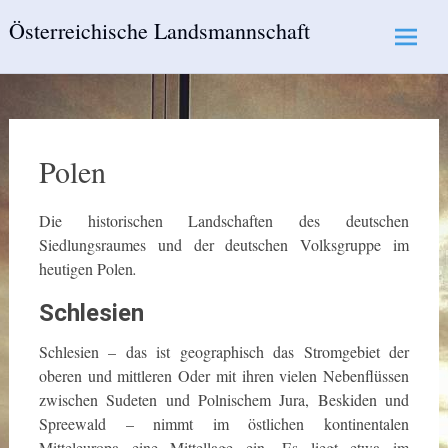
Skip
Österreichische Landsmannschaft
to
content
Polen
Die historischen Landschaften des deutschen
Siedlungsraumes und der deutschen Volksgruppe im
heutigen Polen
.
Schlesien
Schlesien – das ist geographisch das Stromgebiet der
oberen und mittleren Oder mit ihren vielen Nebenflüssen
zwischen Sudeten und Polnischem Jura, Beskiden und
Spreewald – nimmt im östlichen kontinentalen
Mitteleuropa eine Mittellage ein. Es liegt etwa im