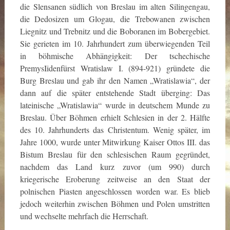
die Slensanen südlich von Breslau im alten Silingengau,
die Dedosizen um Glogau, die Trebowanen zwischen
Liegnitz und Trebnitz und die Boboranen im Bobergebiet.
Sie gerieten im 10. Jahrhundert zum überwiegenden Teil
in böhmische Abhängigkeit: Der tschechische
PremysIidenfürst Wratislaw I. (894-921) gründete die
Burg Breslau und gab ihr den Namen „Wratislawia“, der
dann auf die später entstehende Stadt überging: Das
lateinische „Wratislawia“ wurde in deutschem Munde zu
Breslau. Über Böhmen erhielt Schlesien in der 2. Hälfte
des 10. Jahrhunderts das Christentum. Wenig später, im
Jahre 1000, wurde unter Mitwirkung Kaiser Ottos III. das
Bistum Breslau für den schlesischen Raum gegründet,
nachdem das Land kurz zuvor (um 990) durch
kriegerische Eroberung zeitweise an den Staat der
polnischen Piasten angeschlossen worden war. Es blieb
jedoch weiterhin zwischen Böhmen und Polen umstritten
und wechselte mehrfach die Herrschaft.