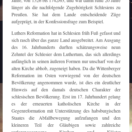
Jahre, von 1526 bis 1742/63, und war damit rund 20 Jahre
länger als die nachfolgende Zugehörigkeit Schlesiens zu
Preußen. Sie hat dem Lande entscheidende Züge
aufgeprägt, in der Konfessionsfrage zum Beispiel.
Luthers Reformation hat in Schlesien früh Fuß gefasst und
sich rasch über das ganze Land ausgebreitet. Am Ausgang
des 16. Jahrhunderts durften schätzungsweise neun
Zehntel der Schlesier dem Luthertum, das sich allerdings
anfänglich in seinen äußeren Formen nur unscharf von der
alten Kirche abhob, zugeneigt haben. Da die Wittenberger
Reformation im Osten vorwiegend von der deutschen
Bevölkerung angenommen wurde, ist dies ein deutlicher
Hinweis auf den damals deutschen Charakter der
schlesischen Bevölkerung. Erst im 17. Jahrhundert gelang
es der erneuerten katholischen Kirche in der
Gegenreformation mit Unterstützung des habsburgischen
Staates die Abfallbewegung aufzufangen und den
kleineren Teil der Gläubigen sowie zahlreiche
verlorengegangene Kirchen und Klöster