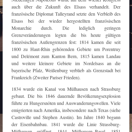
auch über die Zukunft des Elsass verhandelt. Der
französische Diplomat Talleyrand setzte den Verbleib des
Elsass bei der wieder hergestellten französischen
Monarchie durch. Die lediglich geringen
Grenzveränderungen legten die bis heute gültigen
französischen Außengrenzen fest: 1814 kamen die seit
1800 zu Haut-Rhin gehörenden Gebiete um Porentruy
und Delémont zum Kanton Bern, 1815 kamen Landau
und weitere kleinere Gebiete im Nordelsass an die
bayerische Pfalz, Weißenburg verblieb als Grenzstadt bei
Frankreich (Zweiter Pariser Frieden).
1834 wurde ein Kanal von Mülhausen nach Strassburg
gebaut. Die bis 1846 dauernde Bevölkerungsexplosion
führte zu Hungersnöten und Auswanderungswellen. Viele
emigrierten nach Amerika, insbesondere nach Texas (siehe
Castroville und Stephen Austin). Im Jahre 1840 begann
der Eisenbahnbau. 1841 wurde die Linie Strassburg-
Mülhausen eröffnet, 1844 Mülhausen–Basel, 1851