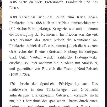
1685 verließen viele Protestanten Frankreich und das
Elsass.
1689 entschloss sich das Reich zum Krieg gegen
Frankreich, das 1688 auch in der Pfalz einmarschiert war
(Pfälzischer Erbfolgekrieg). Kriegsziel war unter anderem
die Beseitigung der Reunionen. Im Frieden von Rijswijk
1697 erkannte das Reich jedoch die Reunionen an.
Frankreich behielt das Elsass, räumte jedoch die besetzten
Orte rechts des Rheins (Breisach, Freiburg im Breisgau
u.a.). Unter Vauban wurden zahlreiche Festungswerke
errichtet, so unter anderem die Zitadelle um Strassburg
und gegenüber von Breisach die Festung Neuf-Brisach
(1699–1703).
1701 bricht der Spanische Erbfolgekrieg aus. Das
mittlerweile in den Türkenkriegen zur Großmacht
aufgestiegene Erzherzogtum Österreich versuchte nicht
nur, die Übernahme des spanischen Throns durch einen
Anjou zu verhindern, sondern auch, das Elsass für