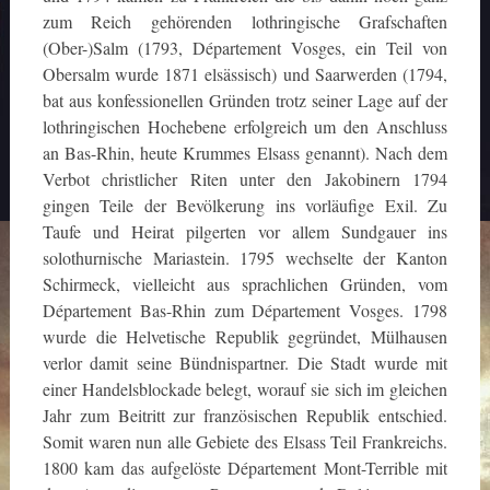
zum Reich gehörenden lothringische Grafschaften
(Ober-)Salm (1793, Département Vosges, ein Teil von
Obersalm wurde 1871 elsässisch) und Saarwerden (1794,
bat aus konfessionellen Gründen trotz seiner Lage auf der
lothringischen Hochebene erfolgreich um den Anschluss
an Bas-Rhin, heute Krummes Elsass genannt). Nach dem
Verbot christlicher Riten unter den Jakobinern 1794
gingen Teile der Bevölkerung ins vorläufige Exil. Zu
Taufe und Heirat pilgerten vor allem Sundgauer ins
solothurnische Mariastein. 1795 wechselte der Kanton
Schirmeck, vielleicht aus sprachlichen Gründen, vom
Département Bas-Rhin zum Département Vosges. 1798
wurde die Helvetische Republik gegründet, Mülhausen
verlor damit seine Bündnispartner. Die Stadt wurde mit
einer Handelsblockade belegt, worauf sie sich im gleichen
Jahr zum Beitritt zur französischen Republik entschied.
Somit waren nun alle Gebiete des Elsass Teil Frankreichs.
1800 kam das aufgelöste Département Mont-Terrible mit