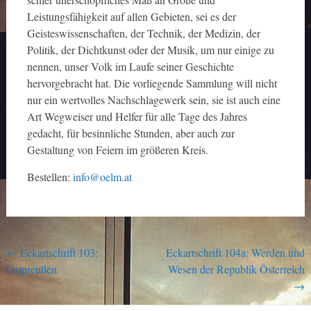
Leistungsfähigkeit auf allen Gebieten, sei es der
Geisteswissenschaften, der Technik, der Medizin, der
Politik, der Dichtkunst oder der Musik, um nur einige zu
nennen, unser Volk im Laufe seiner Geschichte
hervorgebracht hat. Die vorliegende Sammlung will nicht
nur ein wertvolles Nachschlagewerk sein, sie ist auch eine
Art Wegweiser und Helfer für alle Tage des Jahres
gedacht, für besinnliche Stunden, aber auch zur
Gestaltung von Feiern im größeren Kreis.
Bestellen:
info@oelm.at
Post
←
Eckartschrift 103:
Eckartschrift 104a: Werden und
Ostpreußen
Wesen der Republik Österreich
navigation
→