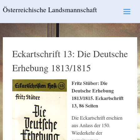
Skip
Österreichische Landsmannschaft
to
content
Eckartschrift 13: Die Deutsche
Erhebung 1813/1815
Fritz Stüber: Die
Deutsche Erhebung
1813/1815. Eckartschrift
13, 86 Seiten
Die Eckartschrift erschien
aus Anlass der 150.
Wiederkehr der