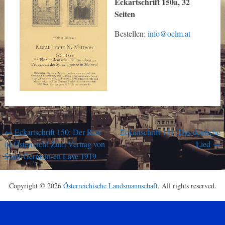
Eckartschrift 150a, 32
Seiten
Bestellen:
info@oelm.at
Post
←
Eckartschrift 150: Der Rest
Eckartschrift 151: Das deutsche
ist Österreich! Zum Vertrag von
Lied
→
navigation
Saint-Germain-en Laye 1919
Copyright © 2026
Österreichische Landsmannschaft
. All rights reserved.