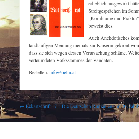
erheblich ausgewirkt hät
Streitgesprächen im Somm
„Kornblume und Fraktur“ w
beweist dies.
Auch Anekdotisches kommt 
landläufigen Meinung niemals zur Kaiserin gekrönt worde
dass sie sich wegen dessen Verursachung schäme. Weite
verleumdeten Volksstammes der Vandalen.
Bestellen:
info@oelm.at
Post
←
Eckartschrift 171: Die Deutschen Rumäniens im 20. Jahr
navigation