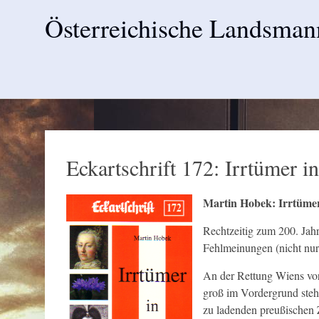
Österreichische Landsman
Skip
to
content
Eckartschrift 172: Irrtümer i
Martin Hobek: Irrtümer 
Rechtzeitig zum 200. Jahr
Fehlmeinungen (nicht nur
An der Rettung Wiens vor
groß im Vordergrund steh
zu ladenden preußischen 