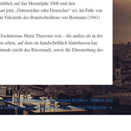
Hinblick auf das Mozartjahr 2006 und den
 jetzt „Österreicher oder Deutscher“ sei. Im Falle von
n Faksimile des Rundschreibens von Bormann (1941)
bsolutismus Maria Theresias war – die anders als in der
 sehen, auf dem sie handschriftlich hinterlassen hat,
unde (nicht das Riesenrad), sowie die Ehrenrettung des
: Landschaft und Politik im Sudetenland Böhmen, Mähren und
ch Schlesien in der Österreichisch-Ungarischen Monarchie
→