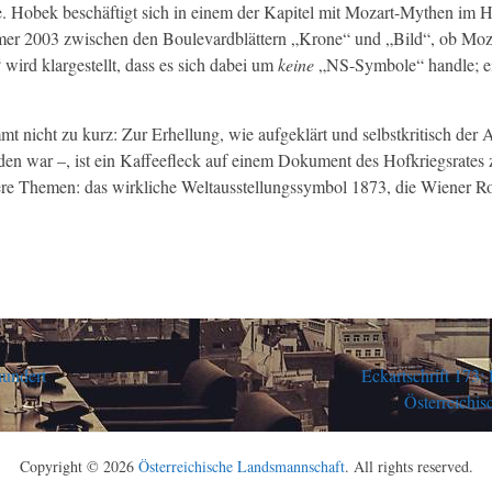
te. Hobek beschäftigt sich in einem der Kapitel mit Mozart-Mythen im 
er 2003 zwischen den Boulevardblättern „Krone“ und „Bild“, ob Mozart
ird klargestellt, dass es sich dabei um
keine
„NS-Symbole“ handle; ei
nicht zu kurz: Zur Erhellung, wie aufgeklärt und selbstkritisch der A
n war –, ist ein Kaffeefleck auf einem Dokument des Hofkriegsrates zu
re Themen: das wirkliche Weltausstellungssymbol 1873, die Wiener Rot
hundert
Eckartschrift 173
Österreichis
Copyright © 2026
Österreichische Landsmannschaft
. All rights reserved.