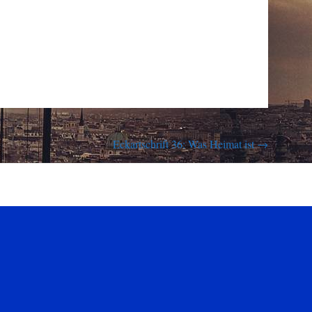
Eckartschrift 36: Was Heimat ist
→