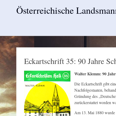
Österreichische Landsman
Skip
to
content
Eckartschrift 35: 90 Jahre Sc
Walter Klemm: 90 Jahre 
Die Eckartschrift gibt ei
Nachfolgestaaten, behand
Gründung des „Deutschen 
zurückerstattet worden wa
Am 13. Mai 1880 wurde in