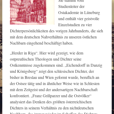
Sie stammt vom
Studienleiter der
Ostakademie in Lüneburg
und enthält vier geistvolle
Einzelstudien zu vier
Dichterpersönlichkeiten des vorigen Jahrhunderts, die sieh
mit dem deutschen Nahverhältnis zu unseren östlichen
Nachbarn eingehend beschäftigt haben.
„Herder in Riga“. Hier wird gezeigt, wie dem
ostpreußischen Theologen und Dichter seine
Ostkenntnisse zugekommen sind. „Eichendorff in Danzig
und Königsberg“ zeigt den schlesischen Dichter, der
bisher in Breslau und Wien geformt wurde, beruflich an
der Ostsee tätig und in ähnlicher Weise wie in Schlesien
mit dem Zeitgeist und der andersartigen Nachbarschaft
konfrontiert. „Franz Grillparzer und die Ostvölker“
analysiert das Denken des größten österreichischen
Dichters in seinem Verhältnis zu den nichtdeutschen
Nachbarn, das immer wieder im Schaffen des Dichters