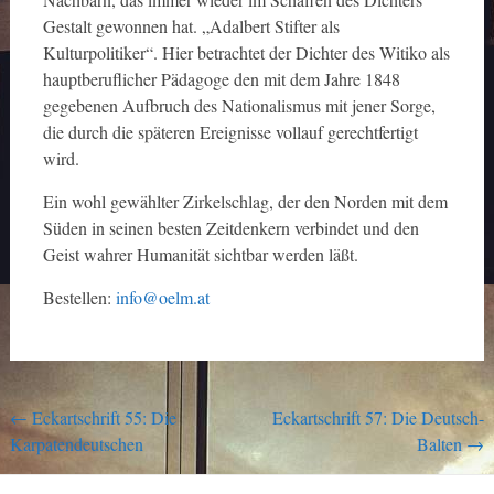
Gestalt gewonnen hat. „Adalbert Stifter als
Kulturpolitiker“. Hier betrachtet der Dichter des Witiko als
hauptberuflicher Pädagoge den mit dem Jahre 1848
gegebenen Aufbruch des Nationalismus mit jener Sorge,
die durch die späteren Ereignisse vollauf gerechtfertigt
wird.
Ein wohl gewählter Zirkelschlag, der den Norden mit dem
Süden in seinen besten Zeitdenkern verbindet und den
Geist wahrer Humanität sichtbar werden läßt.
Bestellen:
info@oelm.at
Post
←
Eckartschrift 55: Die
Eckartschrift 57: Die Deutsch-
Karpatendeutschen
Balten
→
navigation