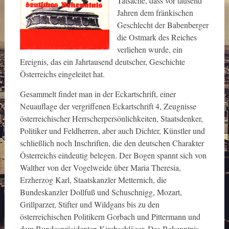
Tatsache, dass vor tausend
Jahren dem fränkischen
Geschlecht der Babenberger
die Ostmark des Reiches
verliehen wurde, ein
Ereignis, das ein Jahrtausend deutscher, Geschichte
Österreichs eingeleitet hat.
Gesammelt findet man in der Eckartschrift, einer
Neuauflage der vergriffenen Eckartschrift 4, Zeugnisse
österreichischer Herrscherpersönlichkeiten, Staatsdenker,
Politiker und Feldherren, aber auch Dichter, Künstler und
schließlich noch Inschriften, die den deutschen Charakter
Österreichs eindeutig belegen. Der Bogen spannt sich von
Walther von der Vogelweide über Maria Theresia,
Erzherzog Karl, Staatskanzler Metternich, die
Bundeskanzler Dollfuß und Schuschnigg, Mozart,
Grillparzer, Stifter und Wildgans bis zu den
österreichischen Politikern Gorbach und Pittermann und
dem Bundespräsidenten Kirchschläger. Das Bekenntnis