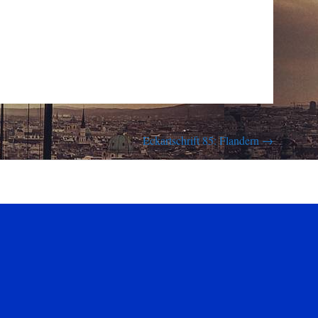
Eckartschrift 85: Flandern
→