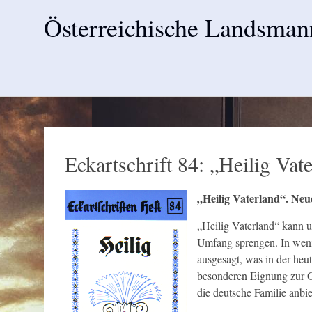
Österreichische Landsman
Skip
to
content
Eckartschrift 84: „Heilig Vat
„Heilig Vaterland“. Neue
„Heilig Vaterland“ kann u
Umfang sprengen. In weni
ausgesagt, was in der heu
besonderen Eignung zur Ge
die deutsche Familie anbi