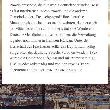
Proveis entsandte, die nur wenig deutsch verstanden, so ist
es fast unerklärlich, wieso Proveis und die anderen
Gemeinden der „Deutschgegend“ ihre altererbte
Muttersprache bis heute so treu bewahrten, denn erst seit
der Mitte des vorigen Jahrhunderts trat eine Wende ein:
Deutsche Geistliche und Lehrer kamen, die Verwaltung
lag aber noch immer in fremden Händen. Unter der
Herrschaft des Faschismus sollte das Deutschtum völlig
ausgerottet, die deutsche Sprache verboten werden. 1927
wurde die Gemeinde aufgelöst und mit Rumo vereinigt,
1949 wieder selbständig und von der Provinz Trient
abgetrennt und mit der Provinz Bozen vereinigt.
Post
←
Eckartschrift 87: Das große
Eckartschrift 88: Der deutsche
Feuer
Ritterorden
→
navigation