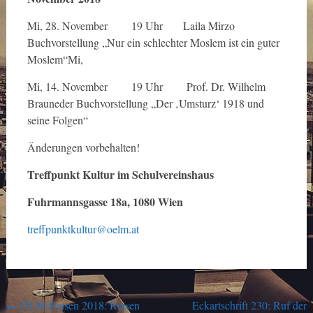
Mi, 28. November 19 Uhr Laila Mirzo
Buchvorstellung „Nur ein schlechter Moslem ist ein guter
Moslem“Mi,
Mi, 14. November 19 Uhr Prof. Dr. Wilhelm
Brauneder Buchvorstellung „Der ‚Umsturz‘ 1918 und
seine Folgen“
Änderungen vorbehalten!
Treffpunkt Kultur im Schulvereinshaus
Fuhrmannsgasse 18a, 1080 Wien
treffpunktkultur@oelm.at
Post
←
ÖLM-Reisen 2018: Reisen
Eckartschrift 230: Ruf der