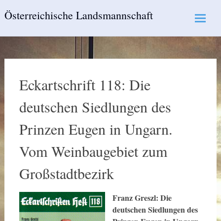
Skip
Österreichische Landsmannschaft
to
content
Eckartschrift 118: Die
deutschen Siedlungen des
Prinzen Eugen in Ungarn.
Vom Weinbaugebiet zum
Großstadtbezirk
Franz Greszl: Die
deutschen Siedlungen des