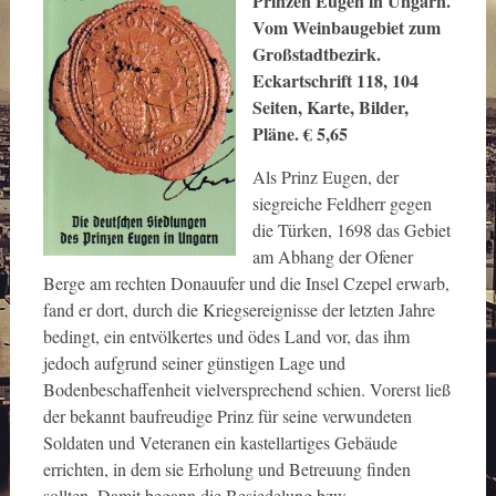
Prinzen Eugen in Ungarn.
Vom Weinbaugebiet zum
Großstadtbezirk.
Eckartschrift 118, 104
Seiten, Karte, Bilder,
Pläne. € 5,65
Als Prinz Eugen, der
siegreiche Feldherr gegen
die Türken, 1698 das Gebiet
am Abhang der Ofener
Berge am rechten Donauufer und die Insel Czepel erwarb,
fand er dort, durch die Kriegsereignisse der letzten Jahre
bedingt, ein entvölkertes und ödes Land vor, das ihm
jedoch aufgrund seiner günstigen Lage und
Bodenbeschaffenheit vielversprechend schien. Vorerst ließ
der bekannt baufreudige Prinz für seine verwundeten
Soldaten und Veteranen ein kastellartiges Gebäude
errichten, in dem sie Erholung und Betreuung finden
sollten. Damit begann die Besiedelung bzw.