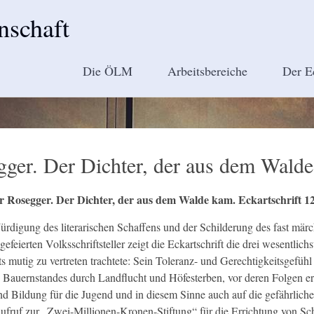
nschaft
Die ÖLM
Arbeitsbereiche
Der E
egger. Der Dichter, der aus dem Wald
r Rosegger. Der Dichter, der aus dem Walde kam. Eckartschrift 12
rdigung des literarischen Schaffens und der Schilderung des fast mär
eierten Volksschriftsteller zeigt die Eckartschrift die drei wesentlic
ets mutig zu vertreten trachtete: Sein Toleranz- und Gerechtigkeitsgefü
Bauernstandes durch Landflucht und Höfesterben, vor deren Folgen er 
nd Bildung für die Jugend und in diesem Sinne auch auf die gefährlich
Aufruf zur „Zwei-Millionen-Kronen-Stiftung“ für die Errichtung von S