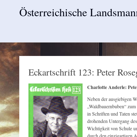
Österreichische Landsman
Skip
to
content
Eckartschrift 123: Peter Ros
Charlotte Anderle: Pete
Neben der ausgiebigen Wü
„Waldbauernbuben“ zum gef
in Schriften und Taten st
drohenden Untergang des 
Wichtigkeit von Schule u
durch den einzigartigen 