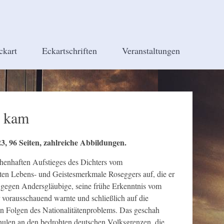
ckart
Eckartschriften
Veranstaltungen
e kam
3, 96 Seiten, zahlreiche Abbildungen.
chenhaften Aufstieges des Dichters vom
hsten Lebens- und Geistesmerkmale Roseggers auf, die er
hl gegen Andersgläubige, seine frühe Erkenntnis vom
vorausschauend warnte und schließlich auf die
en Folgen des Nationalitätenproblems. Das geschah
chulen an den bedrohten deutschen Volksgrenzen, die