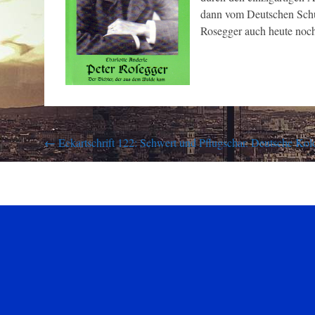
dann vom Deutschen Schul
Rosegger auch heute noch 
Post
←
Eckartschrift 122: Schwert und Pflugschar. Deutsche Kol
navigation