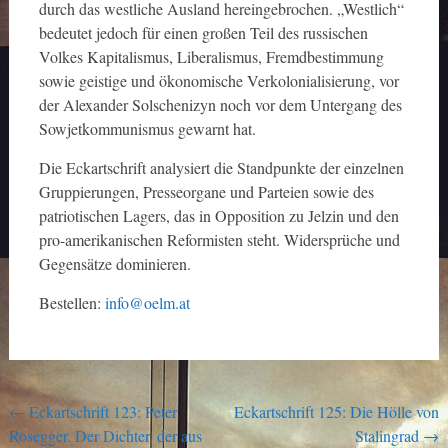
durch das westliche Ausland hereingebrochen. „Westlich“
bedeutet jedoch für einen großen Teil des russischen
Volkes Kapitalismus, Liberalismus, Fremdbestimmung
sowie geistige und ökonomische Verkolonialisierung, vor
der Alexander Solschenizyn noch vor dem Untergang des
Sowjetkommunismus gewarnt hat.
Die Eckartschrift analysiert die Standpunkte der einzelnen
Gruppierungen, Presseorgane und Parteien sowie des
patriotischen Lagers, das in Opposition zu Jelzin und den
pro-amerikanischen Reformisten steht. Widersprüche und
Gegensätze dominieren.
Bestellen:
info@oelm.at
Post
←
Eckartschrift 123: Peter
Eckartschrift 125: Die Hölle von
Rosegger. Der Dichter, der aus
Stalingrad
→
navigation