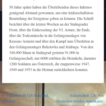
50 Jahre später haben die Überlebenden dieses Infernos
genügend Abstand gewonnen, um eine leidenschaftslose
Beurteilung der Ereignisse geben zu können. Die Schrift
berichtet über die letzten Wochen an der Stalingrader
Front, über die Einkesselung der VI. Armee, ihr Ende,
über die Todesmärsche in die Gefangenenlager von
Krassno Armeist und über den Kampf ums Überleben in
den Gefangenenlager Beketovka und Jelabuga. Von den
340.000 Mann in Stalingrad gerieten 91.000 in
Gefangenschaft, nur 6000 erlebten die Heimkehr, darunter
1200 Soldaten aus Österreich, die etappenweise 1947,
1949 und 1953 in die Heimat zurückkehren konnten.
Post
←
Eckartschrift 124: Russland,
Eckartschrift 126: Aus
was nun?
Deutschen werden Amerikaner.
navigation